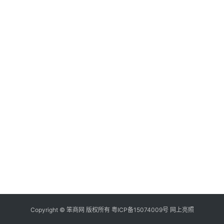
Copyright ©
笨商网
版权所有
粤ICP备15074009号
网上亮照