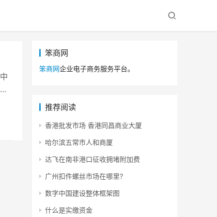
笨商网
笨商网
企业电子商务服务平台。
中
区
中
推荐阅读
华
香港批发市场 香港同昌商业大厦
的
合
哈尔滨五常市人和商厦
达飞在南非港口征收拥堵附加费
广州扣件螺丝市场在哪里?
数字中国建设整体框架图
什么是实缴资金