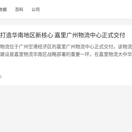
数据
百科
公司
打造华南地区新核心 嘉里广州物流中心正式交付
物流位于广州空港经济区的嘉里广州物流中心正式交付。该物流
建设是嘉里物流华南区战略部署的重要一环，在嘉里物流大中华
略布局中具有里程碑式的意义。在正式启动运营后，凭借该物流
理位置与强大的信息管理与统筹能力，嘉里物流将进一步扩大在
范围，增强在华南地区的国际货代能力，完善嘉里物流在该地区
3
平；将作为嘉里物流在中国的一个重要管理、运营总部基地，整
至大中华区的综合物流、国际货代、快递…