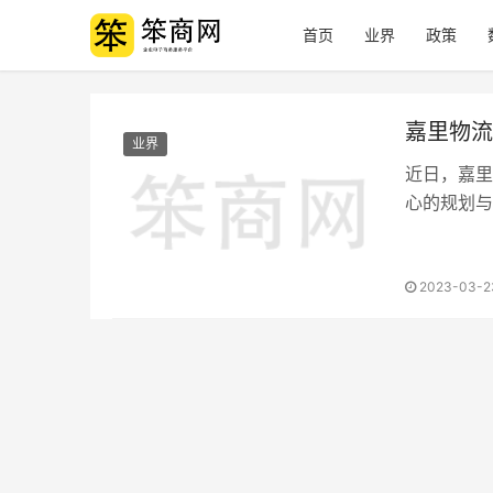
首页
业界
政策
嘉里物流
业界
近日，嘉里
心的规划与
及亚太区战
心优越的地
南区的业务
2023-03-2
综合物流水
华南区域乃