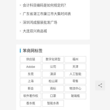
会计科目编码是如何规定的？
广东省湛江市廉江市大集时间表
深圳鸿成服装批发广场
大连双兴商品城
笨商网标签
供应链
数字化转型
福州
Adobe
公司
天津
东莞
演讲
人工智能
上海
松山湖
零售
新会
商标
物流中心
软件著作权
口罩
玻璃瓶
香水瓶
智能水表