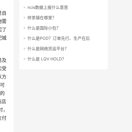
ncis数据上报什么意思
是自
栟茶镇在哪里？
物需
什么是国际小包？
起了
配城
什么是POD？订单先行、生产在后
什么是网络货运平台？
什么是 LQV HOLD？
易及
松受
以方
就可
同的
商店
付，
支付