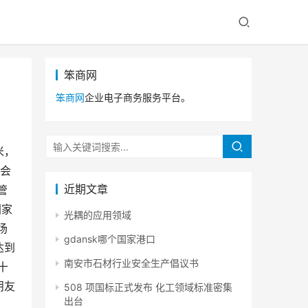
笨商网
笨商网
企业电子商务服务平台。
米，
社会
近期文章
管
国家
光耦的应用领域
场
gdansk哪个国家港口
达到
南安市石材行业安全生产倡议书
十
朋友
508 项国标正式发布 化工领域标准密集
出台