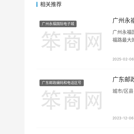
相关推荐
广州永
广州永福国际电子城
广州永福
福路最大
动扶梯，
营面积至
2025-02-06 
局。同时
设7m宽
客货两用
广东邮
广东邮政编码和电话区号
2023-12-06 