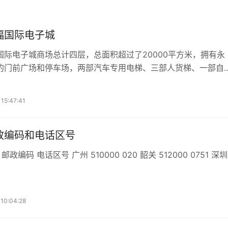
福国际电子城
国际电子城商场总计四层，总面积超过了20000平方米，拥有永
的门前广场和停车场，两部汽车专用电梯、三部人货梯、一部自
走火通道3个。特别是首创了行业内"复式商铺"概念，使商家的经
少增加70%，可按需求间隔成集办公、展示、售卖为一体的格
15:47:41
为充分体现以车为本的理念，创造了"车开上楼"的新概念，在场
双向旋转车道及不低于4m宽的单向车道，以保证轿车及1.5吨以下
车在市场内自由通行。商场配置备用发电机组，铺内还设
政编码和电话区号
城市/区县 邮政编码 电话区号 广州 510000 020 韶关 512000 0751 深圳
10:04:28