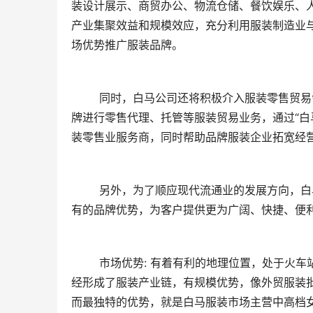
装设计展示、商贸办公、物流仓储、餐饮娱乐、
产业集聚效益和规模效应，充分利用服装制造业
场优势推广服装品牌。
	同时，白马公司还将积极介入服装零售贸易领域，目前正在努力组织一批成长性好、发展潜力大的服装知名品
牌进行零售代理、托管等服装贸易业务，通过“白
装零售业服务商，同时帮助品牌服装企业拓宽经
	另外，为了顺应现代流通业的发展方向，白马服装批发市场将开拓“网上白马”电子商务平台，通过整合“白马”现
有的品牌优势，为客户提供更为广阔、快捷、便
	市场优势: 有着有利的地理位置，处于火车站附近，交通便利，人流量大。另外，白马服装市场周边有基本上已
经形成了服装产业链，有规模优势，像外贸服装
而最独特的优势，就是白马服装市场主营中高档