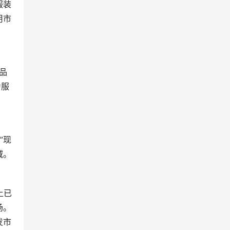
服装
用市
为服
域。
场。
发市