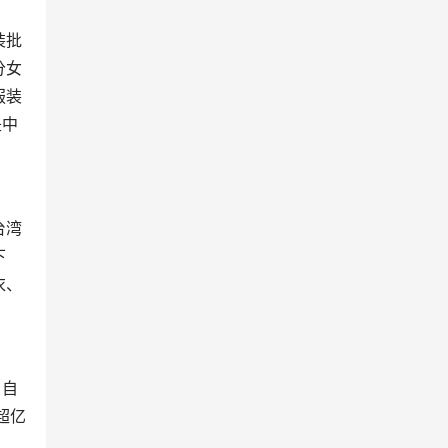
装批
分女
服装
是中
下
衣、
超亿