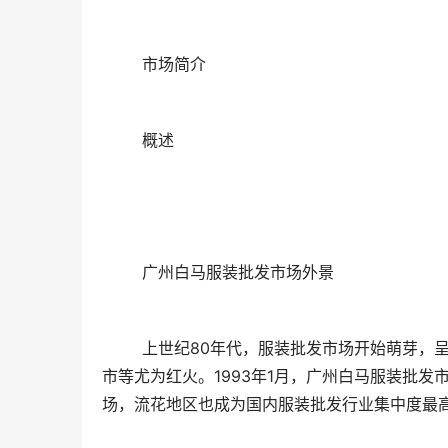
	市场简介
	概述
	广州白马服装批发市场外景
	上世纪80年代，服装批发市场开始萌芽，呈现路摊式、大棚式批发市场的形态，当时以广州西湖夜市、黄花夜
市等尤为红火。1993年1月，广州白马服装批
场，流花地区也成为国内服装批发行业集中度最