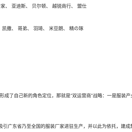
世家、 亚迪斯、 贝尔顿、 越锐商行、 盟仕
、 凯撒、 哥弟、 羽琦、 米豆朗、 精の琢