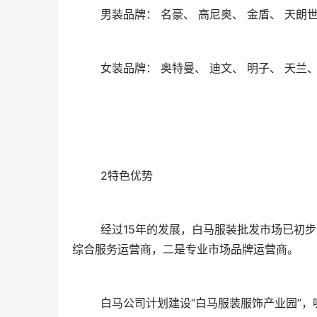
	男装品牌： 名豪、 高尼奥、 金盾、 天朗
	女装品牌： 奥特曼、 迪文、 明子、 天兰
	2特色优势
	经过15年的发展，白马服装批发市场已初步形成了自己新的角色定位，那就是“双运营商”战略：一是服装产业
综合服务运营商，二是专业市场品牌运营商。
	白马公司计划建设“白马服装服饰产业园”，吸引广东省乃至全国的服装厂家进驻生产，并以此为依托，建成集时