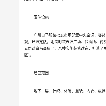
	硬件设施
	广州白马服装批发市场配置中央空调、客货电梯、安全监控系统、消防系统、宽带网等现代设施。商场装饰美
观，通道宽敞，附设时装表演广场、储蓄所、商务
公司对白马商厦七、八楼实施装修改造，打造了
区”。
	经营范围
	地下一层：针织、休闲、童装、内衣、皮具、