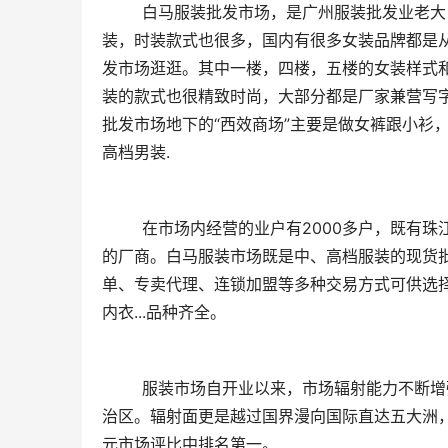
	白马服装批发市场，是广州服装批发业老大，成熟女装居多，价位为同类服装批发市场最高，款式偏向成熟
装，时装款式也很多，国内有很多女装品牌都是
发市场逛逛。其中一楼，四楼，五楼的女装样式
装的款式也很精致时尚，大部分都是厂家兼营写
批发市场地下的“西效商场”主要是做女裤跟小衫
高档男装.
	在市场内经营的业户有2000多户，既有珠江三角洲地区、浙江、福建乃至全国各地服装企业，也有香港、台湾
的厂商。白马服装市场既是中、高档服装的现货
单、专卖代理、连锁加盟等多种交易方式可供选
内衣...品种齐全。
	服装市场自开业以来，市场辐射能力不断增强。客商遍布黑龙江、新疆、内蒙、西藏等地的全国30个省市、自
治区。辐射面更是越过国界漫向国际直达五大洲
元市场评比中排名第一。