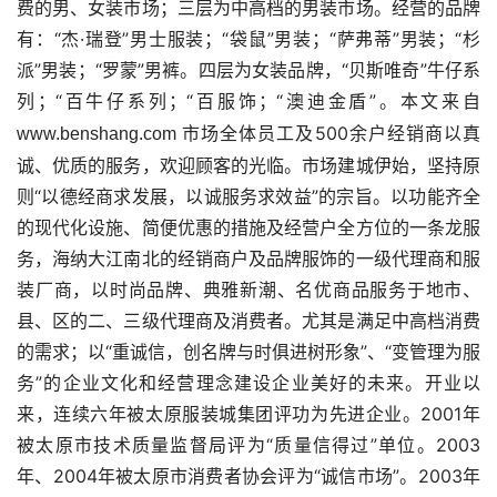
费的男、女装市场；三层为中高档的男装市场。经营的品牌
有：“杰·瑞登”男士服装；“袋鼠”男装；“萨弗蒂”男装；“杉
派”男装；“罗蒙”男裤。四层为女装品牌，“贝斯唯奇”牛仔系
列；“百牛仔系列；“百服饰；“澳迪金盾”。
本文来自
市场全体员工及500余户经销商以真
www.benshang.com 
诚、优质的服务，欢迎顾客的光临。市场建城伊始，坚持原
则“以德经商求发展，以诚服务求效益”的宗旨。以功能齐全
的现代化设施、简便优惠的措施及经营户全方位的一条龙服
务，海纳大江南北的经销商户及品牌服饰的一级代理商和服
装厂商，以时尚品牌、典雅新潮、名优商品服务于地市、
县、区的二、三级代理商及消费者。尤其是满足中高档消费
的需求；以“重诚信，创名牌与时俱进树形象”、“变管理为服
务”的企业文化和经营理念建设企业美好的未来。开业以
来，连续六年被太原服装城集团评功为先进企业。2001年
被太原市技术质量监督局评为“质量信得过”单位。2003
年、2004年被太原市消费者协会评为“诚信市场”。2003年