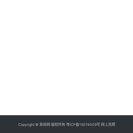
Copyright ©
笨商网
版权所有
粤ICP备15074009号
网上亮照